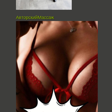
АвторскийМассаж