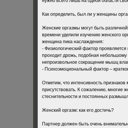
нужно всего лишь на одной области свое
Как определить, был ли у женщины орг
Женские оргазмы могут быть различной
времени уделили изучению женского ор
женщина пика наслаждения:
- Физиологический фактор проявляется 
проходит дрожь, подобная небольшому 
непроизвольное сокращение мышц вла
- Психоэмоциональный фактор – кратко
Отметим, что интенсивность признаков м
присутствовать. К сожалению, многие 
стеснительности и постоянных размышле
Женский оргазм: как его достичь?
Партнер должен быть очень внимательн