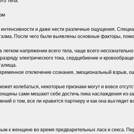
го тела.
азм
 интенсивности и даже нести различные ощущения. Специа
газма. После чего были выявлены основные факторы, помо
в легком напряжении всего тела, чаще всего несознательно 
разряду электрического тока, сердцебиение и кровообращ
галища.
временное отключение сознания, эмоциональный взрыв, о
ожет колебаться, некоторые признаки могут и вовсе отсутс
женщины сами мешают себе достичь пика наслаждения из-за
ний о том, все ли нравится партнеру и как она выглядит в
ым к женщине во время предварительных ласк и секса. П