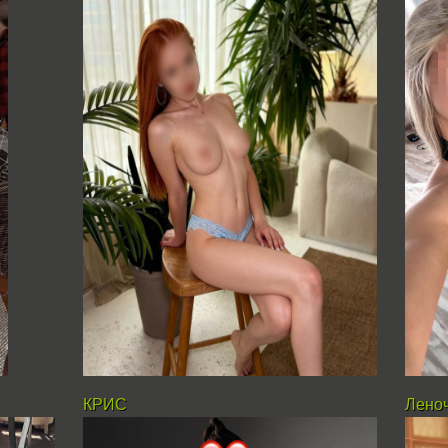
КРИС
Лено