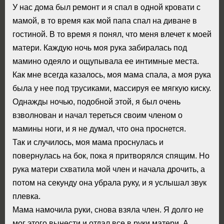
У нас дома был ремонт и я спал в одной кровати с
мамой, в то время как мой папа спал на диване в
гостиной. В то время я понял, что меня влечет к моей
матери. Каждую ночь моя рука забиралась под
мамино одеяло и ощупывала ее интимные места.
Как мне всегда казалось, моя мама спала, а моя рука
была у нее под трусиками, массируя ее мягкую киску.
Однажды ночью, подобной этой, я был очень
взволнован и начал тереться своим членом о
мамины ноги, и я не думал, что она проснется.
Так и случилось, моя мама проснулась и
повернулась на бок, пока я притворялся спящим. Но
рука матери схватила мой член и начала дрочить, а
потом на секунду она убрала руку, и я услышал звук
плевка.
Мама намочила руки, снова взяла член. Я долго не
мог этого вынести и отдал все в руки матери. А