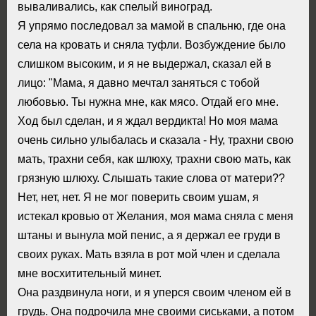
вываливались, как спелый виноград.
Я упрямо последовал за мамой в спальню, где она
села на кровать и сняла туфли. Возбуждение было
слишком высоким, и я не выдержал, сказал ей в
лицо: "Мама, я давно мечтал заняться с тобой
любовью. Ты нужна мне, как мясо. Отдай его мне.
Ход был сделан, и я ждал вердикта! Но моя мама
очень сильно улыбалась и сказала - Ну, трахни свою
мать, трахни себя, как шлюху, трахни свою мать, как
грязную шлюху. Слышать такие слова от матери??
Нет, нет, нет. Я не мог поверить своим ушам, я
истекал кровью от Желания, моя мама сняла с меня
штаны и вынула мой пенис, а я держал ее груди в
своих руках. Мать взяла в рот мой член и сделала
мне восхитительный минет.
Она раздвинула ноги, и я уперся своим членом ей в
грудь. Она подрочила мне своими сиськами, а потом