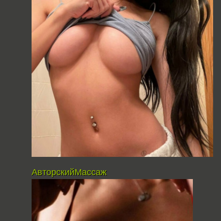
АвторскийМассаж