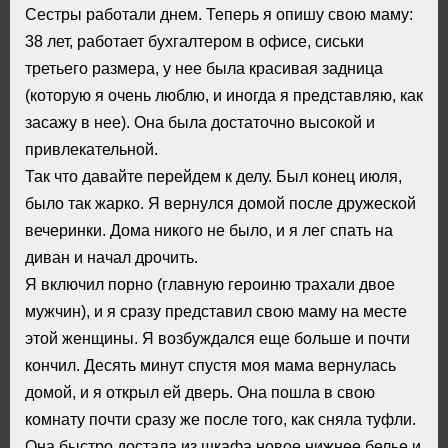
Сестры работали днем. Теперь я опишу свою маму:
38 лет, работает бухгалтером в офисе, сиськи
третьего размера, у нее была красивая задница
(которую я очень люблю, и иногда я представляю, как
засажу в нее). Она была достаточно высокой и
привлекательной.
Так что давайте перейдем к делу. Был конец июля,
было так жарко. Я вернулся домой после дружеской
вечеринки. Дома никого не было, и я лег спать на
диван и начал дрочить.
Я включил порно (главную героиню трахали двое
мужчин), и я сразу представил свою маму на месте
этой женщины. Я возбуждался еще больше и почти
кончил. Десять минут спустя моя мама вернулась
домой, и я открыл ей дверь. Она пошла в свою
комнату почти сразу же после того, как сняла туфли.
Она быстро достала из шкафа новое нижнее белье и