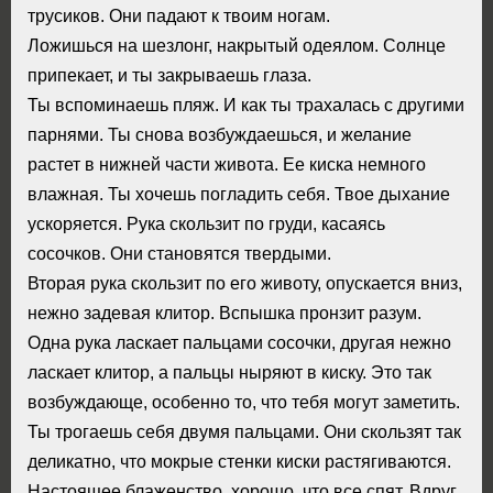
трусиков. Они падают к твоим ногам.
Ложишься на шезлонг, накрытый одеялом. Солнце
припекает, и ты закрываешь глаза.
Ты вспоминаешь пляж. И как ты трахалась с другими
парнями. Ты снова возбуждаешься, и желание
растет в нижней части живота. Ее киска немного
влажная. Ты хочешь погладить себя. Твое дыхание
ускоряется. Рука скользит по груди, касаясь
сосочков. Они становятся твердыми.
Вторая рука скользит по его животу, опускается вниз,
нежно задевая клитор. Вспышка пронзит разум.
Одна рука ласкает пальцами сосочки, другая нежно
ласкает клитор, а пальцы ныряют в киску. Это так
возбуждающе, особенно то, что тебя могут заметить.
Ты трогаешь себя двумя пальцами. Они скользят так
деликатно, что мокрые стенки киски растягиваются.
Настоящее блаженство, хорошо, что все спят. Вдруг