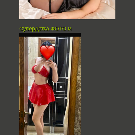
СуперДетка ФОТО м