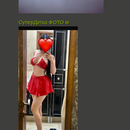
СуперДетка ФОТО м