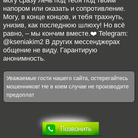
могу сразу лечь под тебя под твоим
напором или оказать и сопротивление.
Могу, в конце концов, и тебя трахнуть,
унизив, как последнюю шлюху! Но всё
равно, – мы кончим вместе.❤️ Telegram:
@kseniakim2 В других мессенджерах
общение не виду. Гарантирую
анонимность.
Уважаемые гости нашего сайта, остерегайтесь
мошенников! Не в коем случае не производите
предоплат